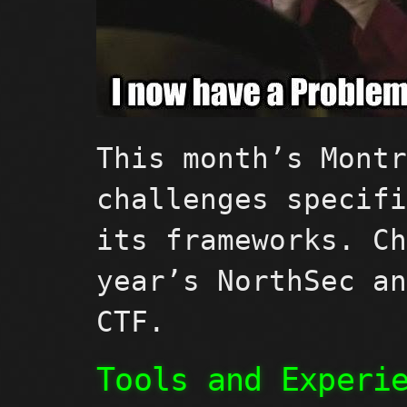
This month’s Mont
challenges specif
its frameworks. C
year’s NorthSec a
CTF.
Tools and Experi